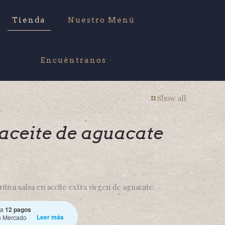
Tienda
Nuestro Menú
Encuéntranos
Show all
 aceite de aguacate
tritiva salsa en aceite extra virgen de aguacate.
ta
12 pagos
Leer más
 Mercado