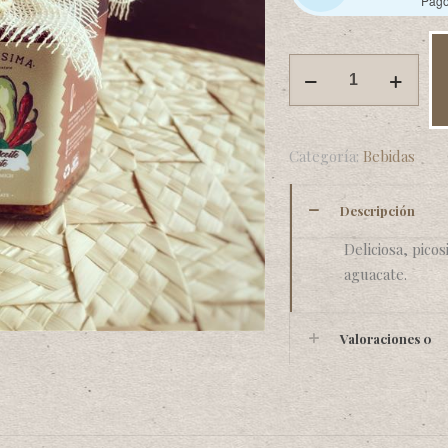
Pag
Salsa
en
aceite
de
Categoría:
Bebidas
aguacate
cantidad
Descripción
Deliciosa, picos
aguacate.
Valoraciones
0