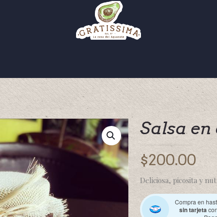
Salsa en
$
200.00
Deliciosa, picosita y nu
Compra en has
sin tarjeta
con