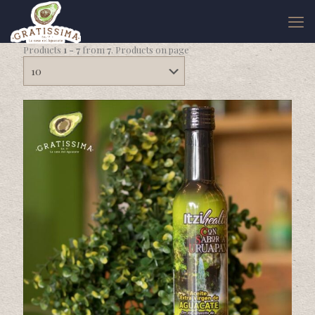
Products
1 - 7
from
7
. Products on page